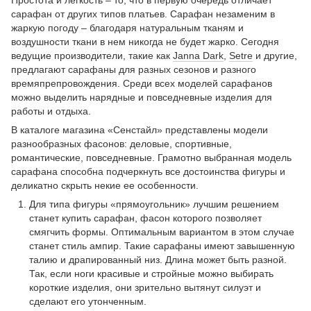
сарафан от других типов платьев. Сарафан незаменим в
жаркую погоду – благодаря натуральным тканям и
воздушности ткани в нем никогда не будет жарко. Сегодня
ведущие производители, такие как
Janna Dark
,
Setre
и другие,
предлагают сарафаны для разных сезонов и разного
времяпрепровождения. Среди всех моделей сарафанов
можно выделить нарядные и повседневные изделия для
работы и отдыха.
В каталоге магазина «Сенстайл» представлены модели
разнообразных фасонов: деловые, спортивные,
романтические, повседневные. Грамотно выбранная модель
сарафана способна подчеркнуть все достоинства фигуры и
деликатно скрыть некие ее особенности.
Для типа фигуры «прямоугольник» лучшим решением
станет купить сарафан, фасон которого позволяет
смягчить формы. Оптимальным вариантом в этом случае
станет стиль ампир. Такие сарафаны имеют завышенную
талию и драпированный низ. Длина может быть разной.
Так, если ноги красивые и стройные можно выбирать
короткие изделия, они зрительно вытянут силуэт и
сделают его утонченным.