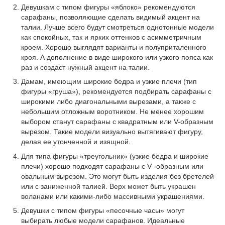
Девушкам с типом фигуры «яблоко» рекомендуются
сарафаны, позволяющие сделать видимый акцент на
талии. Лучше всего будут смотреться однотонные модели
как спокойных, так и ярких оттенков с асимметричным
кроем. Хорошо выглядят варианты и полуприталенного
кроя. А дополнение в виде широкого или узкого пояса как
раз и создаст нужный акцент на талии.
Дамам, имеющим широкие бедра и узкие плечи (тип
фигуры «груша»), рекомендуется подбирать сарафаны с
широкими либо диагональными вырезами, а также с
небольшим отложным воротником. Не менее хорошим
выбором станут сарафаны с квадратным или V-образным
вырезом. Такие модели визуально вытягивают фигуру,
делая ее утонченной и изящной.
Для типа фигуры «треугольник» (узкие бедра и широкие
плечи) хорошо подходят сарафаны с V -образным или
овальным вырезом. Это могут быть изделия без бретелей
или с заниженной талией. Верх может быть украшен
воланами или какими-либо массивными украшениями.
Девушки с типом фигуры «песочные часы» могут
выбирать любые модели сарафанов. Идеальные