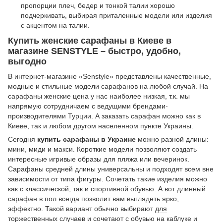
пропорции плеч, бедер и тонкой талии хорошо
подчеркивать, выбирая приталенные модели или изделия
с акцентом на талии.
Купить женские сарафаны в Киеве в
магазине SENSTYLE – быстро, удобно,
выгодно
В интернет-магазине «Senstyle» представлены качественные,
модные и стильные модели сарафанов на любой случай. На
сарафаны женские цена у нас наиболее низкая, т.к. мы
напрямую сотрудничаем с ведущими брендами-
производителями Турции. А заказать сарафан можно как в
Киеве, так и любом другом населенном пункте Украины.
Сегодня
купить сарафаны в Украине
можно разной длины:
мини, миди и макси. Короткие модели позволяют создать
интересные игривые образы для пляжа или вечеринок.
Сарафаны средней длины универсальны и подходят всем вне
зависимости от типа фигуры. Сочетать такие изделия можно
как с классической, так и спортивной обувью. А вот длинный
сарафан в пол всегда позволит вам выглядеть ярко,
эффектно. Такой вариант обычно выбирают
для
торжественных случаев
и сочетают с обувью на каблуке и