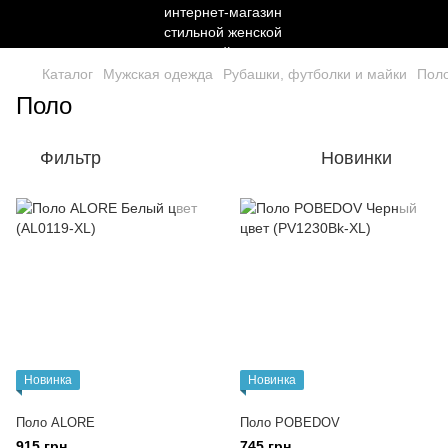
Каталог
Мужская одежда
Рубашки, футболки и майки
Пол
Поло
Фильтр
Новинки
Новинка
Новинка
Поло ALORE
Поло POBEDOV
915 грн
745 грн