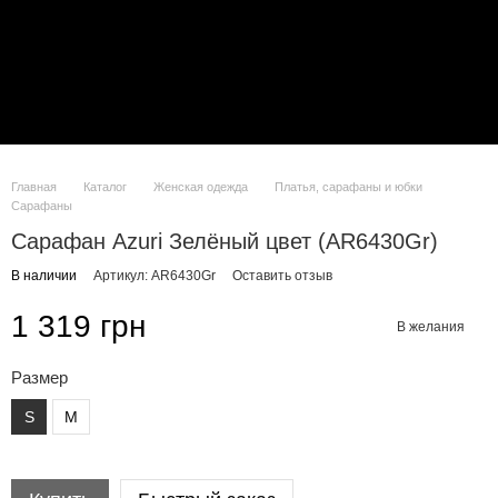
Главная
Каталог
Женская одежда
Платья, сарафаны и юбки
Сарафаны
Сарафан Azuri Зелёный цвет (AR6430Gr)
В наличии
Артикул: AR6430Gr
Оставить отзыв
1 319 грн
В желания
Размер
S
M