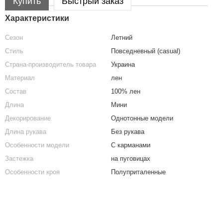
Купить
Быстрый заказ
Характеристики
Сезон
Летний
Стиль
Повседневный (casual)
Страна-производитель товара
Украина
Материал
лен
Состав
100% лен
Длина
Мини
Декорирование
Однотонные модели
Длина рукава
Без рукава
Особенности модели
С карманами
Застежка
на пуговицах
Особенности кроя
Полуприталенные