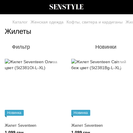
Каталог
Женская одежда
Кофты, свитера и кардиганы
Жи
Жилеты
Фильтр
Новинки
Новинка
Новинка
Жилет Seventeen
Жилет Seventeen
1 099 грн
1 099 грн