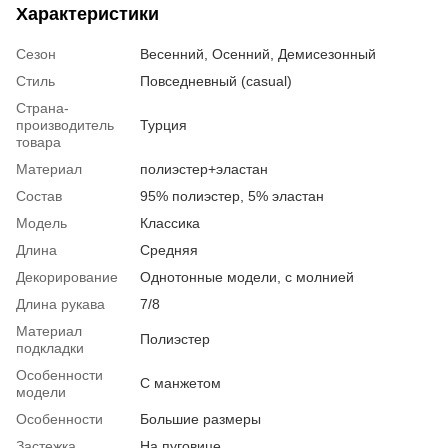
Характеристики
Сезон
Весенний, Осенний, Демисезонный
Стиль
Повседневный (casual)
Страна-
производитель
Турция
товара
Материал
полиэстер+эластан
Состав
95% полиэстер, 5% эластан
Модель
Классика
Длина
Средняя
Декорирование
Однотонные модели, с молнией
Длина рукава
7/8
Материал
Полиэстер
подкладки
Особенности
С манжетом
модели
Особенности
Большие размеры
Застежка
На пуговице