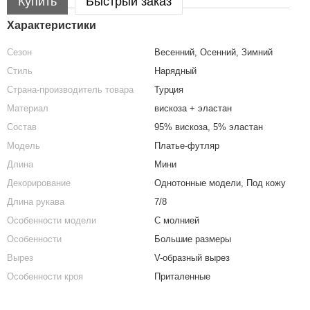
Купить
Быстрый заказ
Характеристики
Сезон
Весенний, Осенний, Зимний
Стиль
Нарядный
Страна-производитель товара
Турция
Материал
вискоза + эластан
Состав
95% вискоза, 5% эластан
Модель
Платье-футляр
Длина
Мини
Декорирование
Однотонные модели, Под кожу
Длина рукава
7/8
Особенности модели
С молнией
Особенности
Большие размеры
Вырез
V-образный вырез
Особенности кроя
Приталенные