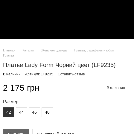
Главная
Каталог
Женская одежда
Платья, сарафаны и юбки
Платья
Платье Lady Form Чорний цвет (LF9235)
В наличии
Артикул: LF9235
Оставить отзыв
2 175 грн
В желания
Размер
42
44
46
48