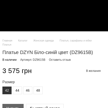
Главная
Каталог
Женская одежда
Платья, сарафаны и юбки
Платья
Платье DZYN Біло-синій цвет (DZ9615B)
В наличии
Артикул: DZ9615B
Оставить отзыв
3 575 грн
В желания
Размер
42
44
46
48