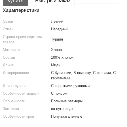
Купить
Быстрый заказ
Характеристики
Сезон
Летний
Стиль
Нарядный
Страна-производитель
Турция
товара
Материал
Хлопок
Состав
100% хлопок
Длина
Миди
Декорирование
С бусинами, В полоску, С рюшами, С
карманами
Длина рукава
С короткими рукавами
Особенности модели
С поясом
Особенности
Большие размеры
Застежка
на пуговицах
Особенности кроя
Полуприталенные