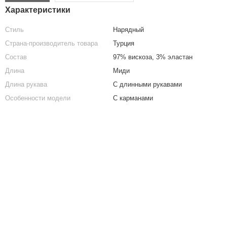
Характеристики
Стиль
Нарядный
Страна-производитель товара
Турция
Состав
97% вискоза, 3% эластан
Длина
Миди
Длина рукава
С длинными рукавами
Особенности модели
С карманами