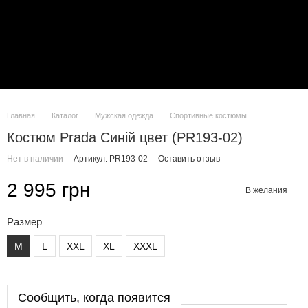
Главная
Каталог
Мужская одежда
Спортивные костюмы
Костюм Prada Синій цвет (PR193-02)
Нет в наличии
Артикул: PR193-02
Оставить отзыв
2 995 грн
В желания
Размер
M
L
XXL
XL
XXXL
Сообщить, когда появится