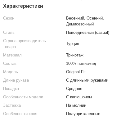
Характеристики
Сезон
Весенний, Осенний,
Демисезонный
Стиль
Повседневный (casual)
Страна-производитель
Турция
товара
Материал
Трикотаж
Состав
100% полиамид
Модель
Original Fit
Длина рукава
С длинными рукавами
Посадка
Средняя
Особенности модели
С капюшоном
Застежка
На молнии
Особенности кроя
Полуприталенные