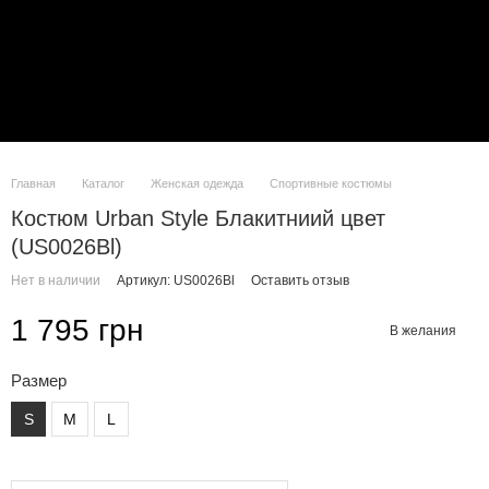
Главная
Каталог
Женская одежда
Спортивные костюмы
Костюм Urban Style Блакитниий цвет
(US0026Bl)
Нет в наличии
Артикул: US0026Bl
Оставить отзыв
1 795 грн
В желания
Размер
S
M
L