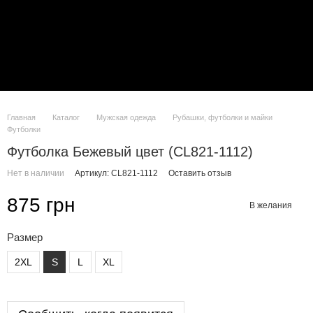
Главная
Каталог
Мужская одежда
Рубашки, футболки и майки
Футболки
Футболка Бежевый цвет (CL821-1112)
Нет в наличии
Артикул: CL821-1112
Оставить отзыв
875 грн
В желания
Размер
2XL
S
L
XL