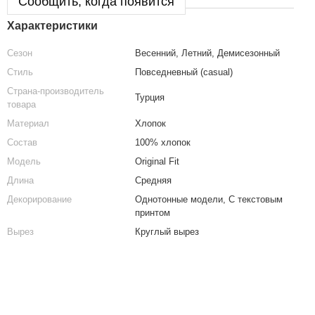
Сообщить, когда появится
Характеристики
Сезон
Весенний, Летний, Демисезонный
Стиль
Повседневный (casual)
Страна-производитель
Турция
товара
Материал
Хлопок
Состав
100% хлопок
Модель
Original Fit
Длина
Средняя
Декорирование
Однотонные модели, С текстовым
принтом
Вырез
Круглый вырез