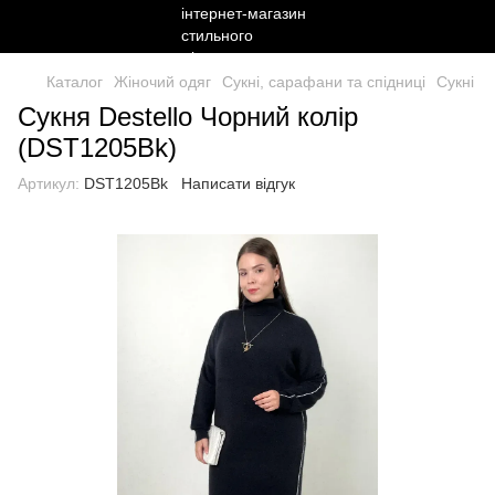
Каталог
Жіночий одяг
Сукні, сарафани та спідниці
Сукні
Сукня Destello Чорний колір
(DST1205Bk)
Артикул:
DST1205Bk
Написати відгук