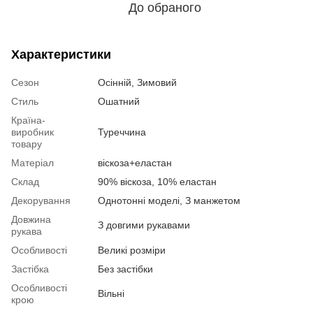
До обраного
Характеристики
Сезон
Осінній, Зимовий
Стиль
Ошатний
Країна-
виробник
Туреччина
товару
Матеріал
віскоза+еластан
Склад
90% віскоза, 10% еластан
Декорування
Однотонні моделі, З манжетом
Довжина
З довгими рукавами
рукава
Особливості
Великі розміри
Застібка
Без застібки
Особливості
Вільні
крою