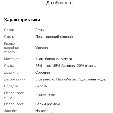
До обраного
Характеристики
Сезон
Літній
Стиль
Повсякденний (casual)
Країна-
виробник
Україна
товару
Матеріал
льон+бавовна+віскоза
Склад
45% льон, 35% бавовна, 20% віскоза
Довжина
Середня
Декорування
З резинкою, На зав'язках, Однотонні моделі
Посадка
Висока
Особливості
З кишенями
моделі
Особливості
Великі розміри
Застібка
На резинці