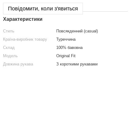
Повідомити, коли з'явиться
Характеристики
Стиль
Повсякденний (casual)
Країна-виробник товару
Туреччина
Склад
100% бавовна
Модель
Original Fit
Довжина рукава
З короткими рукавами