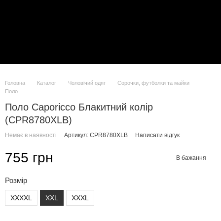
Головна
Каталог
Чоловічий одяг
Сорочки, футболки та майки
Поло
Поло Caporicco Блакитний колір
(CPR8780XLB)
Немає в наявності
Артикул: CPR8780XLB
Написати відгук
755 грн
В бажання
Розмір
XXXXL
XXL
XXXL