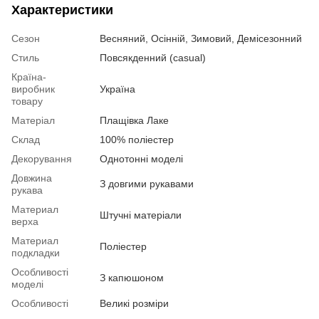
Характеристики
Сезон
Весняний, Осінній, Зимовий, Демісезонний
Стиль
Повсякденний (casual)
Країна-
виробник
Україна
товару
Матеріал
Плащівка Лаке
Склад
100% поліестер
Декорування
Однотонні моделі
Довжина
З довгими рукавами
рукава
Материал
Штучні матеріали
верха
Материал
Поліестер
подкладки
Особливості
З капюшоном
моделі
Особливості
Великі розміри