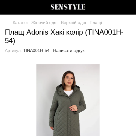
Каталог
Жіночий одяг
Верхній одяг
Плащі
Плащ Adonis Хакі колір (TINA001H-
54)
Артикул:
TINA001H-54
Написати відгук