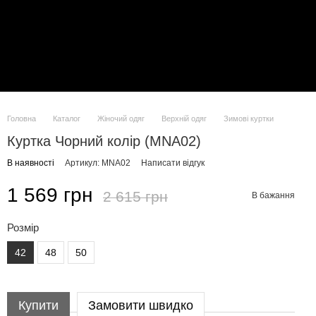
Головна
Каталог
Жіночий одяг
Верхній одяг
Зимові куртки
Куртка Чорний колір (MNA02)
В наявності
Артикул: MNA02
Написати відгук
1 569 грн
2 615 грн
В бажання
Розмір
42
48
50
Купити
Замовити швидко