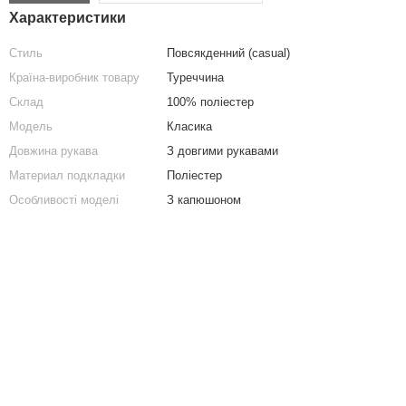
Характеристики
Стиль
Повсякденний (casual)
Країна-виробник товару
Туреччина
Склад
100% поліестер
Модель
Класика
Довжина рукава
З довгими рукавами
Материал подкладки
Поліестер
Особливості моделі
З капюшоном