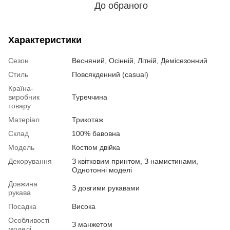
До обраного
Характеристики
Сезон
Весняний, Осінній, Літній, Демісезонний
Стиль
Повсякденний (casual)
Країна-
виробник
Туреччина
товару
Матеріал
Трикотаж
Склад
100% бавовна
Модель
Костюм двійка
Декорування
З квітковим принтом, З намистинами,
Однотонні моделі
Довжина
З довгими рукавами
рукава
Посадка
Висока
Особливості
З манжетом
моделі