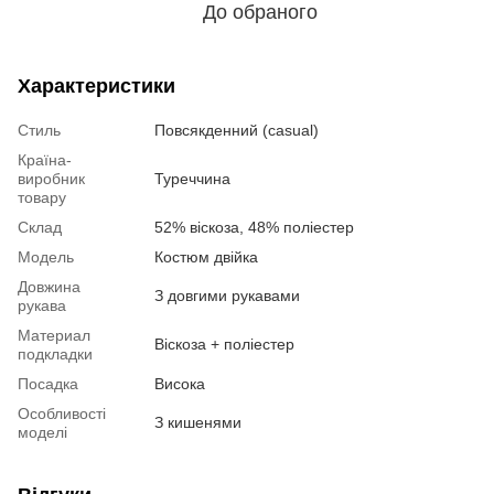
До обраного
Характеристики
Стиль
Повсякденний (casual)
Країна-
виробник
Туреччина
товару
Склад
52% віскоза, 48% поліестер
Модель
Костюм двійка
Довжина
З довгими рукавами
рукава
Материал
Віскоза + поліестер
подкладки
Посадка
Висока
Особливості
З кишенями
моделі