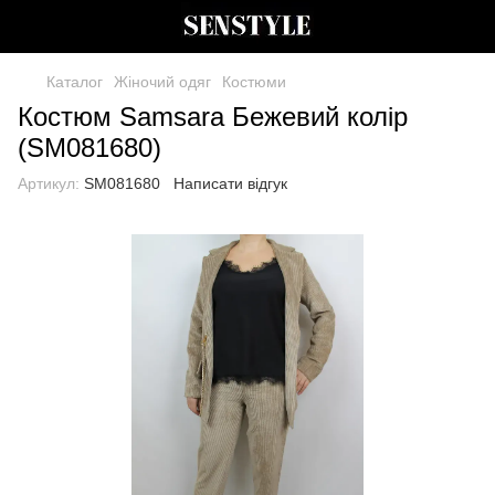
Каталог
Жіночий одяг
Костюми
Костюм Samsara Бежевий колір
(SM081680)
Артикул:
SM081680
Написати відгук