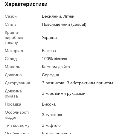
Характеристики
Сезон
Весняний, Літній
Стиль
Повсякденний (casual)
Країна-
виробник
Україна
товару
Матеріал
Віскоза
Склад
100% віскоза
Модель
Костюм двійка
Довжина
Середня
Декорування
З резинкою, З абстрактним принтом
Довжина
З короткими рукавами
рукава
Посадка
Висока
Особливості
З куліскою
моделі
Тип костюму
З кофтою
Особливості
Великі розміри