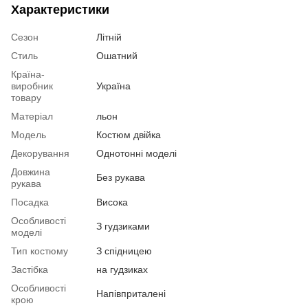
Характеристики
Сезон
Літній
Стиль
Ошатний
Країна-
виробник
Україна
товару
Матеріал
льон
Модель
Костюм двійка
Декорування
Однотонні моделі
Довжина
Без рукава
рукава
Посадка
Висока
Особливості
З гудзиками
моделі
Тип костюму
З спідницею
Застібка
на гудзиках
Особливості
Напівприталені
крою