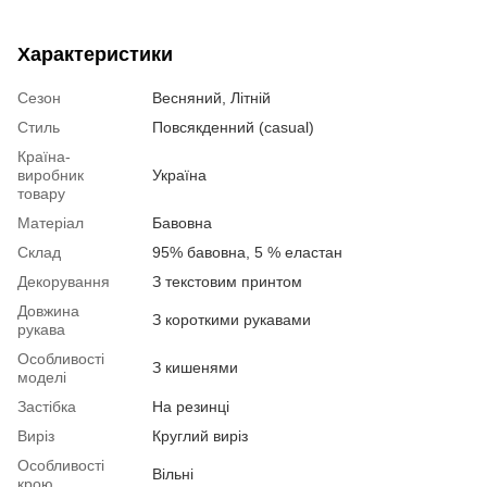
Характеристики
Сезон
Весняний, Літній
Стиль
Повсякденний (casual)
Країна-
виробник
Україна
товару
Матеріал
Бавовна
Склад
95% бавовна, 5 % еластан
Декорування
З текстовим принтом
Довжина
З короткими рукавами
рукава
Особливості
З кишенями
моделі
Застібка
На резинці
Виріз
Круглий виріз
Особливості
Вільні
крою