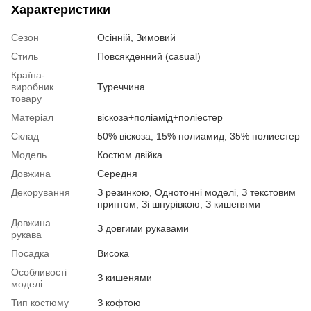
Характеристики
Сезон
Осінній, Зимовий
Стиль
Повсякденний (casual)
Країна-
виробник
Туреччина
товару
Матеріал
віскоза+поліамід+поліестер
Склад
50% віскоза, 15% полиамид, 35% полиестер
Модель
Костюм двійка
Довжина
Середня
Декорування
З резинкою, Однотонні моделі, З текстовим
принтом, Зі шнурівкою, З кишенями
Довжина
З довгими рукавами
рукава
Посадка
Висока
Особливості
З кишенями
моделі
Тип костюму
З кофтою