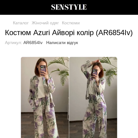
Каталог
Жіночий одяг
Костюми
Костюм Azuri Айворі колір (AR6854Iv)
Артикул:
AR6854Iv
Написати відгук