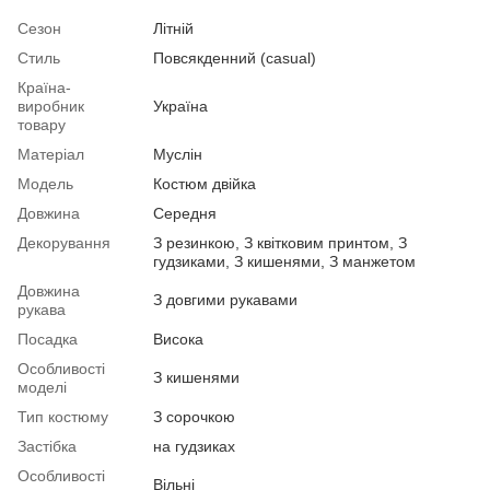
Сезон
Літній
Стиль
Повсякденний (casual)
Країна-
виробник
Україна
товару
Матеріал
Муслін
Модель
Костюм двійка
Довжина
Середня
Декорування
З резинкою, З квітковим принтом, З
гудзиками, З кишенями, З манжетом
Довжина
З довгими рукавами
рукава
Посадка
Висока
Особливості
З кишенями
моделі
Тип костюму
З сорочкою
Застібка
на гудзиках
Особливості
Вільні