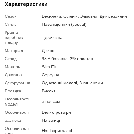
Характеристики
Сезон
Весняний, Осінній, Зимовий, Демісезонний
Стиль
Повсякденний (casual)
Країна-
виробник
Туреччина
товару
Матеріал
Джинс
Склад
98% бавовна, 2% еластан
Модель
Slim Fit
Довжина
Середня
Декорування
Однотонні моделі, З кишенями
Посадка
Висока
Особливості
З поясом
моделі
Особливості
Великі розміри
Застібка
На змійці
Особливості
Напівприталені
крою